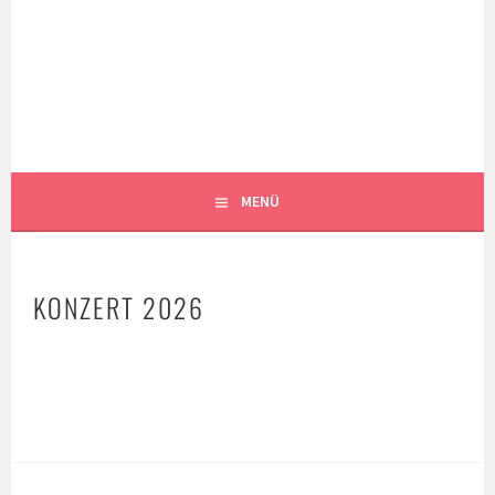
Springe
zum
MUSIKKAPELLE
Inhalt
SIBRATSHOFEN E.V.
MENÜ
KONZERT 2026