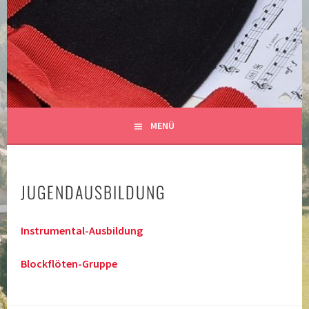
Springe
zum
MUSIKKAPELLE
Inhalt
SIBRATSHOFEN E.V.
MENÜ
JUGENDAUSBILDUNG
Instrumental-Ausbildung
Blockflöten-Gruppe