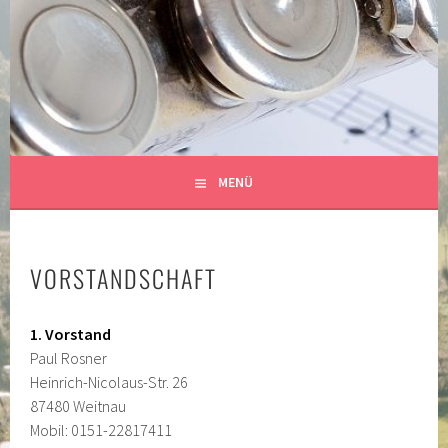
Springe
zum
MUSIKKAPELLE
Inhalt
SIBRATSHOFEN E.V.
MENÜ
VORSTANDSCHAFT
1. Vorstand
Paul Rosner
Heinrich-Nicolaus-Str. 26
87480 Weitnau
Mobil: 0151-22817411