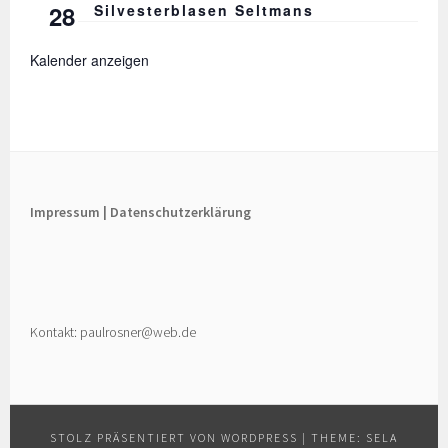
28
Silvesterblasen Seltmans
Kalender anzeigen
Impressum |
Datenschutzerklärung
Kontakt: paulrosner@web.de
STOLZ PRÄSENTIERT VON WORDPRESS
|
THEME: SELA