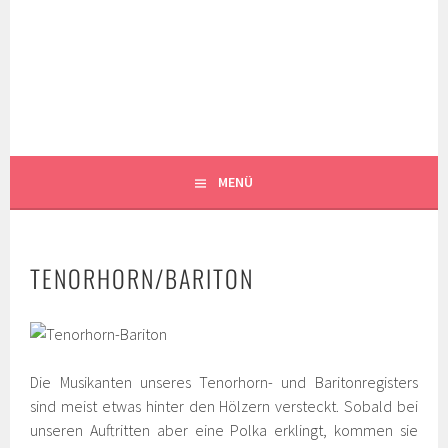
Springe
zum
MUSIKKAPELLE
Inhalt
SIBRATSHOFEN E.V.
MENÜ
TENORHORN/BARITON
Die Musikanten unseres Tenorhorn- und Baritonregisters
sind meist etwas hinter den Hölzern versteckt. Sobald bei
unseren Auftritten aber eine Polka erklingt, kommen sie