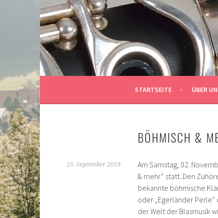
Springe
zum
MUSIKKAPELLE SIBRA
Inhalt
STARTSEITE
ÜBER UN
BÖHMISCH & M
Am Samstag, 02. Novembe
25. September 2019
& mehr“ statt. Den Zuhöre
bekannte böhmische Klän
oder „Egerländer Perle“
der Welt der Blasmusik w