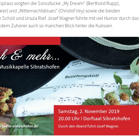
 Applaus sorgten die Solostücke „My Dream“ (Berthold Rupp),
aler) und „Mitternachtsblues“ (Christof Vey) sowie die beiden
Schöll und Ursula Rief. Josef Wagner führte mit viel Humor durch das
em Zuhörer auch so manchen Blick hinter die Kulissen.