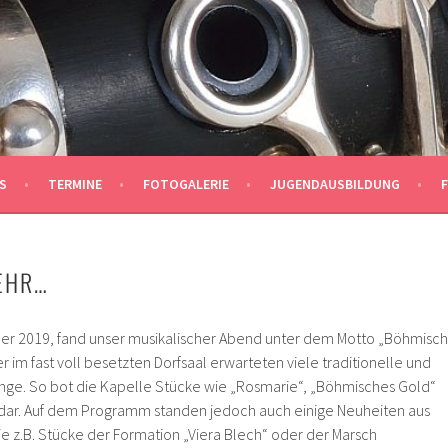
TSHOFEN E.V.
S
TERMINE
FOTOGALERIE
JUGENDAUSBILDUNG
EHR…
r 2019, fand unser musikalischer Abend unter dem Motto „Böhmisch
r im fast voll besetzten Dorfsaal erwarteten viele traditionelle und
ge. So bot die Kapelle Stücke wie „Rosmarie“, „Böhmisches Gold“
 dar. Auf dem Programm standen jedoch auch einige Neuheiten aus
ie z.B. Stücke der Formation „Viera Blech“ oder der Marsch