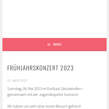
Springe
zum
MUSIKKAPELLE
Inhalt
SIBRATSHOFEN E.V.
MENÜ
FRÜHJAHRSKONZERT 2023
21. April 2023
Samstag, 06. Mai 2023 im Dorfsaal Sibratshofen –
gemeinsam mit der Jugendkapelle Sonneck
Wir haben uns sehr über euren Besuch gefreut!