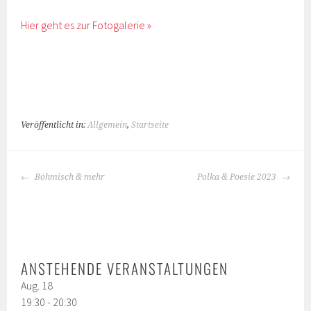
Hier geht es zur Fotogalerie »
Veröffentlicht in:
Allgemein
,
Startseite
BEITRAGS-
Böhmisch & mehr
Polka & Poesie 2023
NAVIGATION
ANSTEHENDE VERANSTALTUNGEN
Aug.
18
19:30
-
20:30